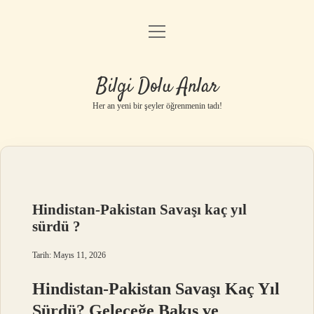
menüyü
Anasayfa
aç
Gizlilik Politikası
Bilgi Dolu Anlar
Yasal Uyarı
Her an yeni bir şeyler öğrenmenin tadı!
Hakkımızda
Hindistan-Pakistan Savaşı kaç yıl
sürdü ?
Tarih: Mayıs 11, 2026
Hindistan-Pakistan Savaşı Kaç Yıl
Sürdü? Geleceğe Bakış ve