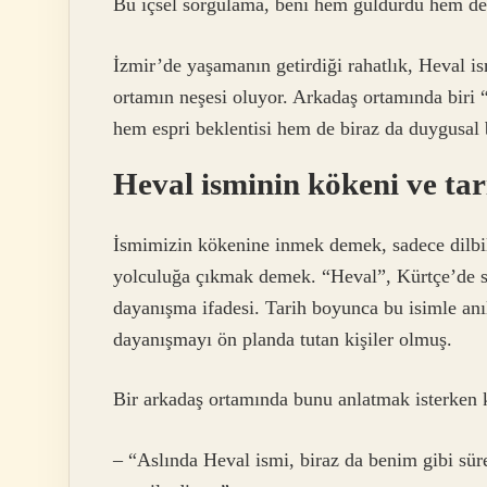
Bu içsel sorgulama, beni hem güldürdü hem d
İzmir’de yaşamanın getirdiği rahatlık, Heval is
ortamın neşesi oluyor. Arkadaş ortamında biri 
hem espri beklentisi hem de biraz da duygusal 
Heval isminin kökeni ve tar
İsmimizin kökenine inmek demek, sadece dilbil
yolculuğa çıkmak demek. “Heval”, Kürtçe’de sad
dayanışma ifadesi. Tarih boyunca bu isimle anıla
dayanışmayı ön planda tutan kişiler olmuş.
Bir arkadaş ortamında bunu anlatmak isterken
– “Aslında Heval ismi, biraz da benim gibi süre