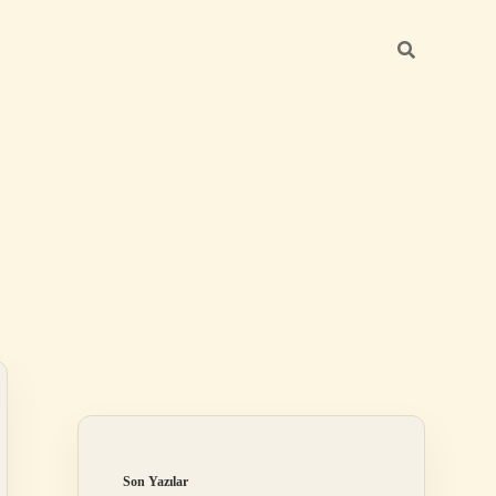
Sidebar
betexper yeni g
Son Yazılar