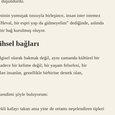
e düşündürdü.
minin yumuşak tınısıyla birleşince, insan ister istemez
“Heval, bir espri yap da gülmeyelim” dediğinde, aslında
bir bağ kurulmuş oluyor.
ihsel bağları
gisel olarak bakmak değil, aynı zamanda kültürel bir
ece bir kelime değil; bir yaşam felsefesi, bir
n insanlar, genellikle birbirine destek olan,
 kendimi şöyle buluyorum:
kli kafayı takan ama yine de ortamı neşelendiren tipleri