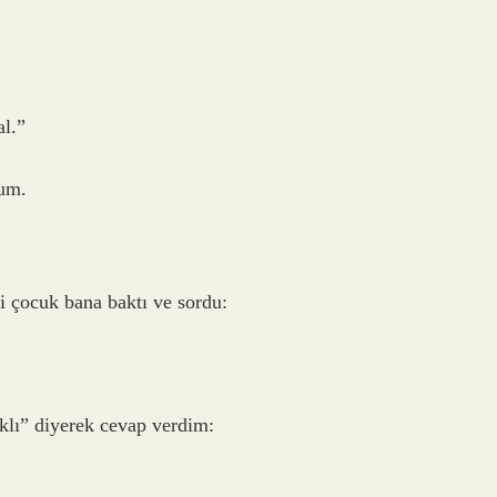
l.”
rum.
i çocuk bana baktı ve sordu:
klı” diyerek cevap verdim: