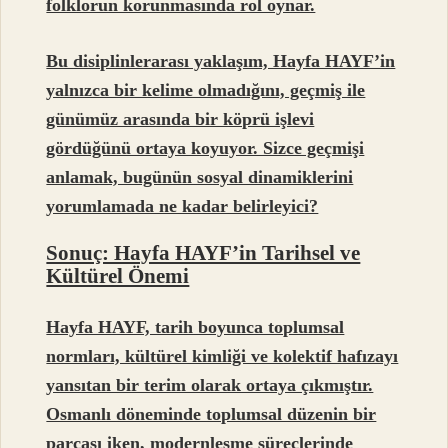
folklorun korunmasında rol oynar.
Bu disiplinlerarası yaklaşım, Hayfa HAYF’in
yalnızca bir kelime olmadığını, geçmiş ile
günümüz arasında bir köprü işlevi
gördüğünü ortaya koyuyor. Sizce geçmişi
anlamak, bugünün sosyal dinamiklerini
yorumlamada ne kadar belirleyici?
Sonuç: Hayfa HAYF’in Tarihsel ve
Kültürel Önemi
Hayfa HAYF, tarih boyunca toplumsal
normları, kültürel kimliği ve kolektif hafızayı
yansıtan bir terim olarak ortaya çıkmıştır.
Osmanlı döneminde toplumsal düzenin bir
parçası iken, modernleşme süreçlerinde