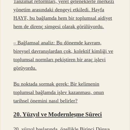
Tanzimat reformları, yerel geleneklerle merkezi
yönetim arasındaki dengeyi etkiledi. Hayfa
HAYF, bu bağlamda hem bir toplumsal aidiyet
hem de direnç simgesi olarak görülüyordu.
–
Bağlamsal analiz:
Bu dönemde kavram,
bireysel davranışlardan çok, kolektif kimliği ve
toplumsal normları pekiştiren bir araç işlevi
görüyordu.
Bu noktada sormak gerek: Bir kelimenin
toplumsal bağlamda işlev kazanması, onun
tarihsel önemini nasıl belirler?
20. Yüzyıl ve Modernleşme Süreci
20. yüzyıl başlarında, özellikle Birinci Dünya