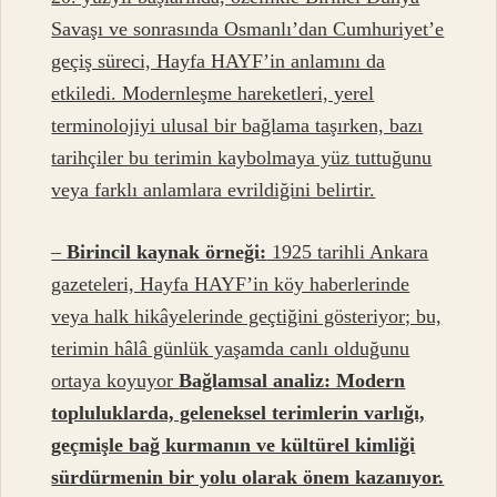
Savaşı ve sonrasında Osmanlı’dan Cumhuriyet’e
geçiş süreci, Hayfa HAYF’in anlamını da
etkiledi. Modernleşme hareketleri, yerel
terminolojiyi ulusal bir bağlama taşırken, bazı
tarihçiler bu terimin kaybolmaya yüz tuttuğunu
veya farklı anlamlara evrildiğini belirtir.
–
Birincil kaynak örneği:
1925 tarihli Ankara
gazeteleri, Hayfa HAYF’in köy haberlerinde
veya halk hikâyelerinde geçtiğini gösteriyor; bu,
terimin hâlâ günlük yaşamda canlı olduğunu
ortaya koyuyor
Bağlamsal analiz: Modern
topluluklarda, geleneksel terimlerin varlığı,
geçmişle bağ kurmanın ve kültürel kimliği
sürdürmenin bir yolu olarak önem kazanıyor.