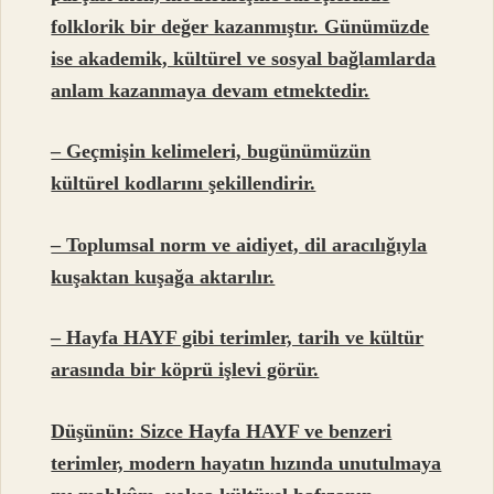
folklorik bir değer kazanmıştır. Günümüzde
ise akademik, kültürel ve sosyal bağlamlarda
anlam kazanmaya devam etmektedir.
– Geçmişin kelimeleri, bugünümüzün
kültürel kodlarını şekillendirir.
– Toplumsal norm ve aidiyet, dil aracılığıyla
kuşaktan kuşağa aktarılır.
– Hayfa HAYF gibi terimler, tarih ve kültür
arasında bir köprü işlevi görür.
Düşünün: Sizce Hayfa HAYF ve benzeri
terimler, modern hayatın hızında unutulmaya