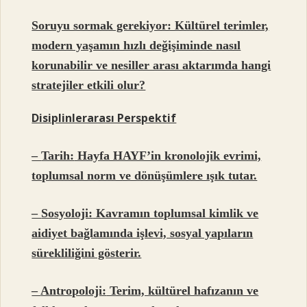
Soruyu sormak gerekiyor: Kültürel terimler,
modern yaşamın hızlı değişiminde nasıl
korunabilir ve nesiller arası aktarımda hangi
stratejiler etkili olur?
Disiplinlerarası Perspektif
–
Tarih:
Hayfa HAYF’in kronolojik evrimi,
toplumsal norm ve dönüşümlere ışık tutar.
–
Sosyoloji:
Kavramın toplumsal kimlik ve
aidiyet bağlamında işlevi, sosyal yapıların
sürekliliğini gösterir.
–
Antropoloji:
Terim, kültürel hafızanın ve