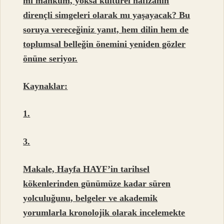
mı mahkûm, yoksa kültürel hafızanın
dirençli simgeleri olarak mı yaşayacak? Bu
soruya vereceğiniz yanıt, hem dilin hem de
toplumsal belleğin önemini yeniden gözler
önüne seriyor.
Kaynaklar:
1.
3.
Makale, Hayfa HAYF’in tarihsel
kökenlerinden günümüze kadar süren
yolculuğunu, belgeler ve akademik
yorumlarla kronolojik olarak incelemekte