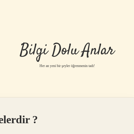
Bilgi Dolu Anlar
Her an yeni bir şeyler öğrenmenin tadı!
elerdir ?