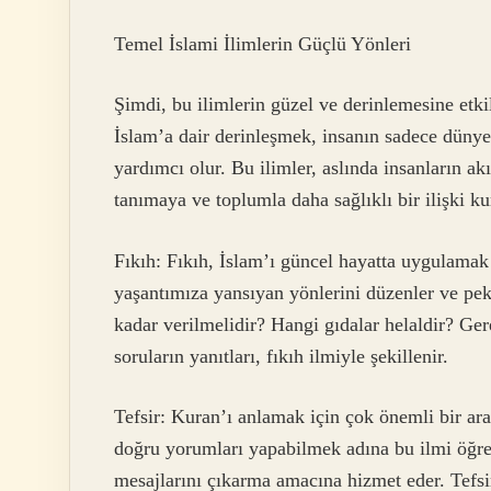
Temel İslami İlimlerin Güçlü Yönleri
Şimdi, bu ilimlerin güzel ve derinlemesine etki
İslam’a dair derinleşmek, insanın sadece dünye
yardımcı olur. Bu ilimler, aslında insanların akı
tanımaya ve toplumla daha sağlıklı bir ilişki k
Fıkıh: Fıkıh, İslam’ı güncel hayatta uygulamak 
yaşantımıza yansıyan yönlerini düzenler ve pek
kadar verilmelidir? Hangi gıdalar helaldir? G
soruların yanıtları, fıkıh ilmiyle şekillenir.
Tefsir: Kuran’ı anlamak için çok önemli bir ar
doğru yorumları yapabilmek adına bu ilmi öğren
mesajlarını çıkarma amacına hizmet eder. Tefsir