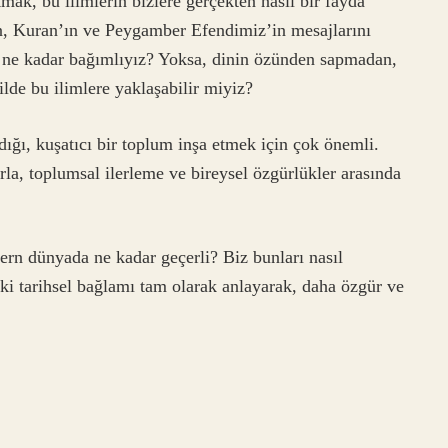
mak, bu ilimlerin bizlere gerçekten nasıl bir fayda
n, Kuran’ın ve Peygamber Efendimiz’in mesajlarını
re ne kadar bağımlıyız? Yoksa, dinin özünden sapmadan,
lde bu ilimlere yaklaşabilir miyiz?
ığı, kuşatıcı bir toplum inşa etmek için çok önemli.
rla, toplumsal ilerleme ve bireysel özgürlükler arasında
rn dünyada ne kadar geçerli? Biz bunları nasıl
deki tarihsel bağlamı tam olarak anlayarak, daha özgür ve