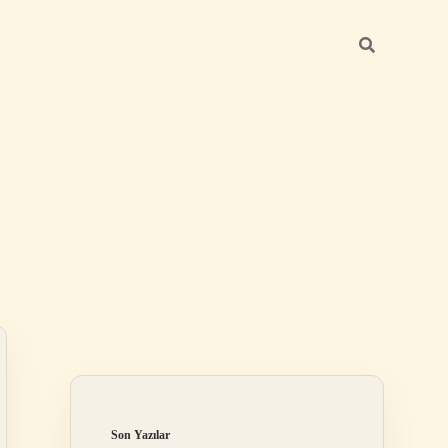
Sidebar
betexper yeni gi
Son Yazılar