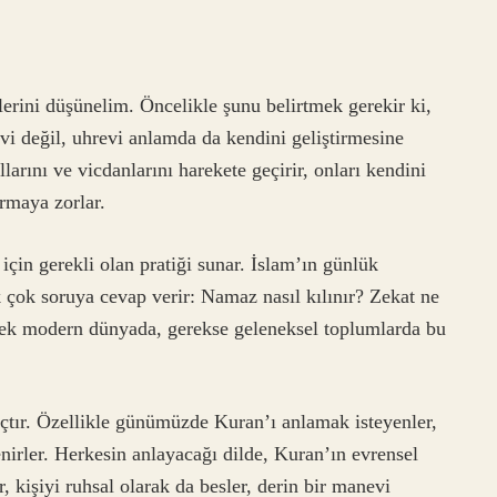
lerini düşünelim. Öncelikle şunu belirtmek gerekir ki,
vi değil, uhrevi anlamda da kendini geliştirmesine
llarını ve vicdanlarını harekete geçirir, onları kendini
urmaya zorlar.
için gerekli olan pratiği sunar. İslam’ın günlük
 çok soruya cevap verir: Namaz nasıl kılınır? Zekat ne
erek modern dünyada, gerekse geleneksel toplumlarda bu
açtır. Özellikle günümüzde Kuran’ı anlamak isteyenler,
irler. Herkesin anlayacağı dilde, Kuran’ın evrensel
, kişiyi ruhsal olarak da besler, derin bir manevi