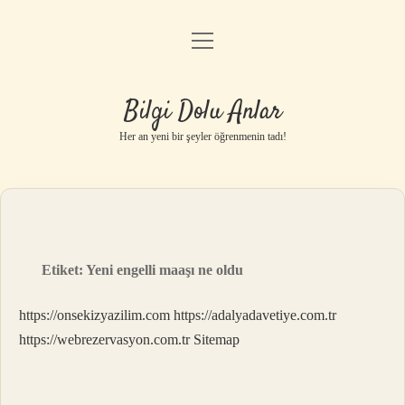
menüyü
Anasayfa
aç
Gizlilik Politikası
Bilgi Dolu Anlar
Yasal Uyarı
Her an yeni bir şeyler öğrenmenin tadı!
Hakkımızda
Etiket:
Yeni engelli maaşı ne oldu
https://onsekizyazilim.com
https://adalyadavetiye.com.tr
https://webrezervasyon.com.tr
Sitemap