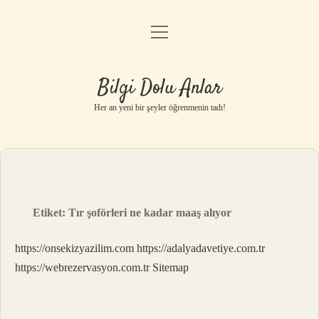
menüyü
Anasayfa
aç
Gizlilik Politikası
Bilgi Dolu Anlar
Yasal Uyarı
Her an yeni bir şeyler öğrenmenin tadı!
Hakkımızda
Etiket:
Tır şoförleri ne kadar maaş alıyor
https://onsekizyazilim.com
https://adalyadavetiye.com.tr
https://webrezervasyon.com.tr
Sitemap