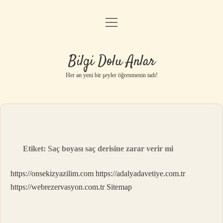
menüyü
Anasayfa
aç
Gizlilik Politikası
Bilgi Dolu Anlar
Yasal Uyarı
Her an yeni bir şeyler öğrenmenin tadı!
Hakkımızda
Etiket:
Saç boyası saç derisine zarar verir mi
https://onsekizyazilim.com
https://adalyadavetiye.com.tr
https://webrezervasyon.com.tr
Sitemap