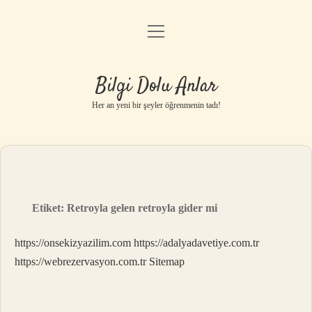
menüyü
Anasayfa
aç
Gizlilik Politikası
Bilgi Dolu Anlar
Yasal Uyarı
Her an yeni bir şeyler öğrenmenin tadı!
Hakkımızda
Etiket:
Retroyla gelen retroyla gider mi
https://onsekizyazilim.com
https://adalyadavetiye.com.tr
https://webrezervasyon.com.tr
Sitemap