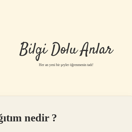
Bilgi Dolu Anlar
Her an yeni bir şeyler öğrenmenin tadı!
ıtım nedir ?