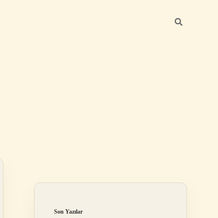
Sidebar
betexper yeni g
Son Yazılar