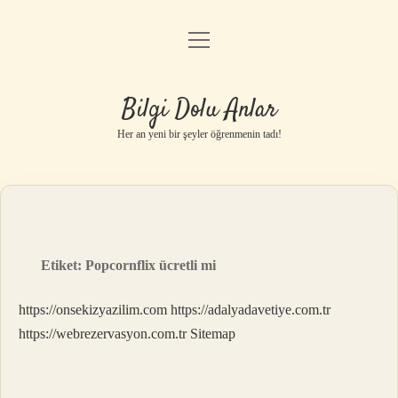
menüyü
Anasayfa
aç
Gizlilik Politikası
Bilgi Dolu Anlar
Yasal Uyarı
Her an yeni bir şeyler öğrenmenin tadı!
Hakkımızda
Etiket:
Popcornflix ücretli mi
https://onsekizyazilim.com
https://adalyadavetiye.com.tr
https://webrezervasyon.com.tr
Sitemap