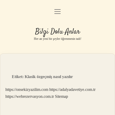
menüyü
Anasayfa
aç
Gizlilik Politikası
Bilgi Dolu Anlar
Yasal Uyarı
Her an yeni bir şeyler öğrenmenin tadı!
Hakkımızda
Etiket:
Klasik özgeçmiş nasıl yazılır
https://onsekizyazilim.com
https://adalyadavetiye.com.tr
https://webrezervasyon.com.tr
Sitemap