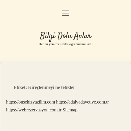
menüyü
Anasayfa
aç
Gizlilik Politikası
Bilgi Dolu Anlar
Yasal Uyarı
Her an yeni bir şeyler öğrenmenin tadı!
Hakkımızda
Etiket:
Kireçlenmeyi ne tetikler
https://onsekizyazilim.com
https://adalyadavetiye.com.tr
https://webrezervasyon.com.tr
Sitemap