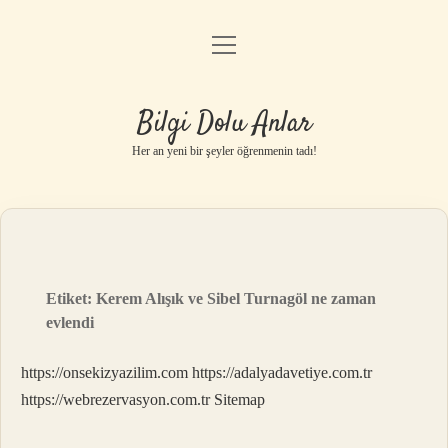
menüyü
Anasayfa
aç
Gizlilik Politikası
Bilgi Dolu Anlar
Yasal Uyarı
Her an yeni bir şeyler öğrenmenin tadı!
Hakkımızda
Etiket:
Kerem Alışık ve Sibel Turnagöl ne zaman
evlendi
https://onsekizyazilim.com
https://adalyadavetiye.com.tr
https://webrezervasyon.com.tr
Sitemap