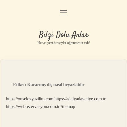
menüyü
Anasayfa
aç
Gizlilik Politikası
Bilgi Dolu Anlar
Yasal Uyarı
Her an yeni bir şeyler öğrenmenin tadı!
Hakkımızda
Etiket:
Kararmış diş nasıl beyazlatılır
https://onsekizyazilim.com
https://adalyadavetiye.com.tr
https://webrezervasyon.com.tr
Sitemap