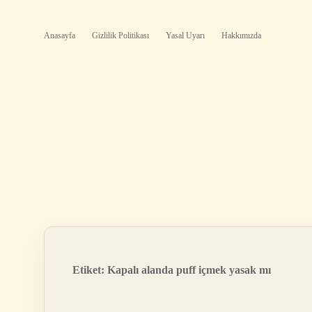
Anasayfa
Gizlilik Politikası
Yasal Uyarı
Hakkımızda
Etiket:
Kapalı alanda puff içmek yasak mı