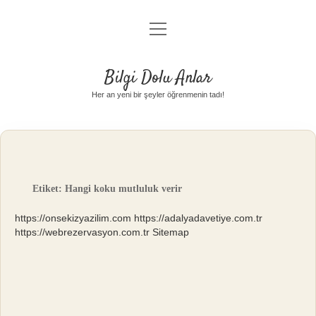
menüyü
Anasayfa
aç
Gizlilik Politikası
Bilgi Dolu Anlar
Yasal Uyarı
Her an yeni bir şeyler öğrenmenin tadı!
Hakkımızda
Etiket:
Hangi koku mutluluk verir
https://onsekizyazilim.com
https://adalyadavetiye.com.tr
https://webrezervasyon.com.tr
Sitemap