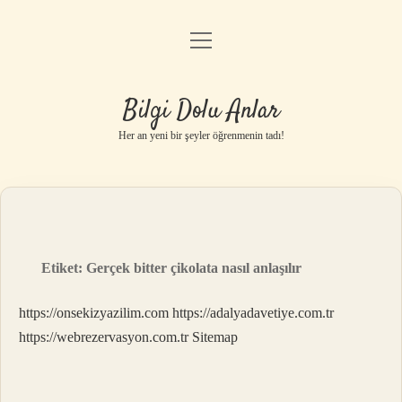
menüyü
Anasayfa
aç
Gizlilik Politikası
Bilgi Dolu Anlar
Yasal Uyarı
Her an yeni bir şeyler öğrenmenin tadı!
Hakkımızda
Etiket:
Gerçek bitter çikolata nasıl anlaşılır
https://onsekizyazilim.com
https://adalyadavetiye.com.tr
https://webrezervasyon.com.tr
Sitemap