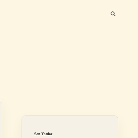
Sidebar
betexper yeni gi
Son Yazılar