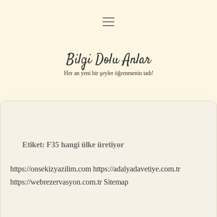
menüyü
Anasayfa
aç
Gizlilik Politikası
Bilgi Dolu Anlar
Yasal Uyarı
Her an yeni bir şeyler öğrenmenin tadı!
Hakkımızda
Etiket:
F35 hangi ülke üretiyor
https://onsekizyazilim.com
https://adalyadavetiye.com.tr
https://webrezervasyon.com.tr
Sitemap