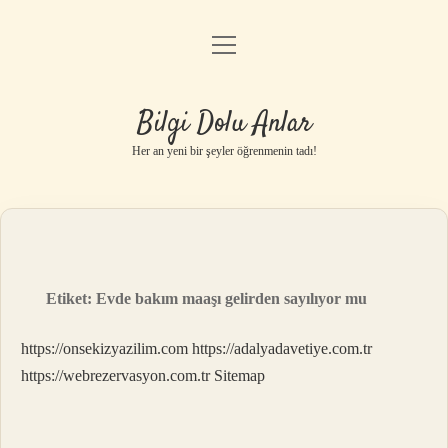
menüyü
Anasayfa
aç
Gizlilik Politikası
Bilgi Dolu Anlar
Yasal Uyarı
Her an yeni bir şeyler öğrenmenin tadı!
Hakkımızda
Etiket:
Evde bakım maaşı gelirden sayılıyor mu
https://onsekizyazilim.com
https://adalyadavetiye.com.tr
https://webrezervasyon.com.tr
Sitemap