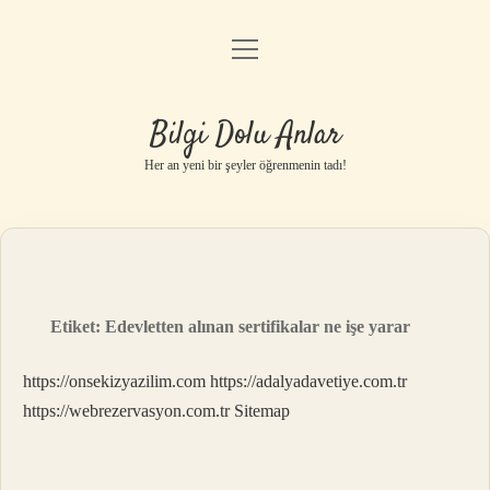
menüyü
Anasayfa
aç
Gizlilik Politikası
Bilgi Dolu Anlar
Yasal Uyarı
Her an yeni bir şeyler öğrenmenin tadı!
Hakkımızda
Etiket:
Edevletten alınan sertifikalar ne işe yarar
https://onsekizyazilim.com
https://adalyadavetiye.com.tr
https://webrezervasyon.com.tr
Sitemap