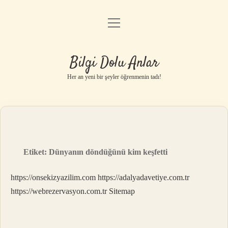
menüyü
Anasayfa
aç
Gizlilik Politikası
Bilgi Dolu Anlar
Yasal Uyarı
Her an yeni bir şeyler öğrenmenin tadı!
Hakkımızda
Etiket:
Dünyanın döndüğünü kim keşfetti
https://onsekizyazilim.com
https://adalyadavetiye.com.tr
https://webrezervasyon.com.tr
Sitemap