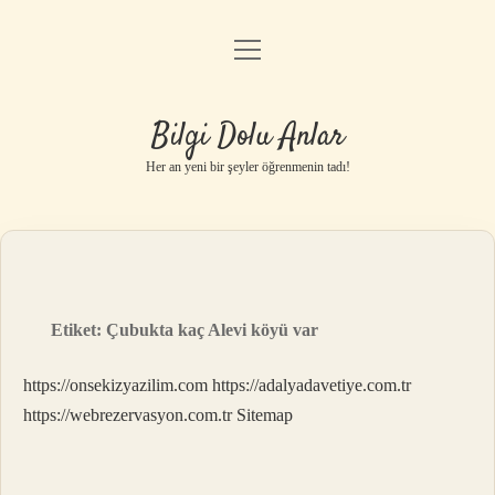
menüyü
Anasayfa
aç
Gizlilik Politikası
Bilgi Dolu Anlar
Yasal Uyarı
Her an yeni bir şeyler öğrenmenin tadı!
Hakkımızda
Etiket:
Çubukta kaç Alevi köyü var
https://onsekizyazilim.com
https://adalyadavetiye.com.tr
https://webrezervasyon.com.tr
Sitemap