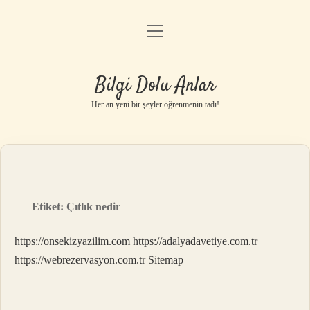
menüyü
Anasayfa
aç
Gizlilik Politikası
Bilgi Dolu Anlar
Yasal Uyarı
Her an yeni bir şeyler öğrenmenin tadı!
Hakkımızda
Etiket:
Çıtlık nedir
https://onsekizyazilim.com
https://adalyadavetiye.com.tr
https://webrezervasyon.com.tr
Sitemap