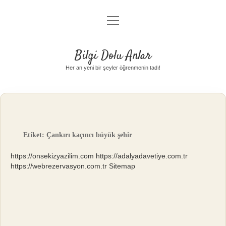
menüyü
Anasayfa
aç
Gizlilik Politikası
Bilgi Dolu Anlar
Yasal Uyarı
Her an yeni bir şeyler öğrenmenin tadı!
Hakkımızda
Etiket:
Çankırı kaçıncı büyük şehir
https://onsekizyazilim.com
https://adalyadavetiye.com.tr
https://webrezervasyon.com.tr
Sitemap