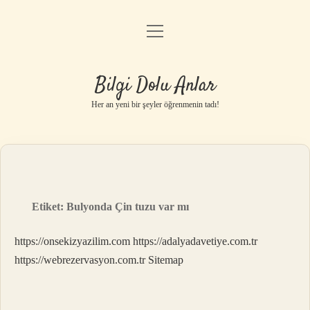
menüyü
Anasayfa
aç
Gizlilik Politikası
Bilgi Dolu Anlar
Yasal Uyarı
Her an yeni bir şeyler öğrenmenin tadı!
Hakkımızda
Etiket:
Bulyonda Çin tuzu var mı
https://onsekizyazilim.com
https://adalyadavetiye.com.tr
https://webrezervasyon.com.tr
Sitemap