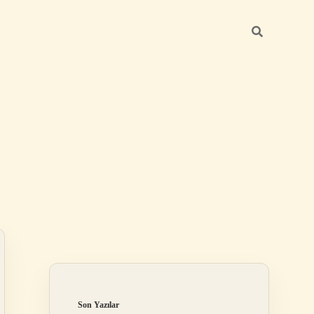
Sidebar
betexper yeni gi
Son Yazılar