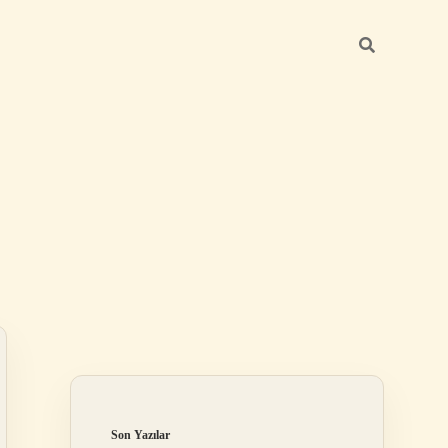
Sidebar
betexper yeni g
Son Yazılar