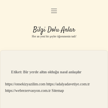
menüyü
Anasayfa
aç
Gizlilik Politikası
Bilgi Dolu Anlar
Yasal Uyarı
Her an yeni bir şeyler öğrenmenin tadı!
Hakkımızda
Etiket:
Bir yerde altın olduğu nasıl anlaşılır
https://onsekizyazilim.com
https://adalyadavetiye.com.tr
https://webrezervasyon.com.tr
Sitemap