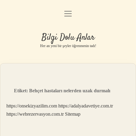
menüyü
Anasayfa
aç
Gizlilik Politikası
Bilgi Dolu Anlar
Yasal Uyarı
Her an yeni bir şeyler öğrenmenin tadı!
Hakkımızda
Etiket:
Behçet hastaları nelerden uzak durmalı
https://onsekizyazilim.com
https://adalyadavetiye.com.tr
https://webrezervasyon.com.tr
Sitemap