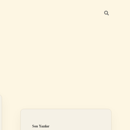
Sidebar
betexper yeni g
Son Yazılar