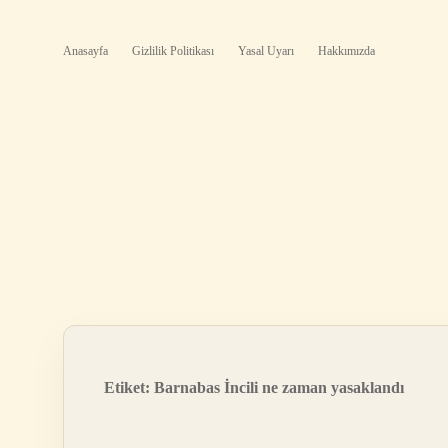
Anasayfa
Gizlilik Politikası
Yasal Uyarı
Hakkımızda
Etiket:
Barnabas İncili ne zaman yasaklandı