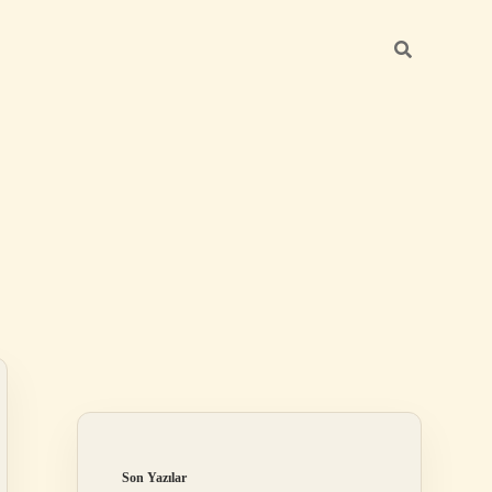
Sidebar
betexper yeni gi
Son Yazılar