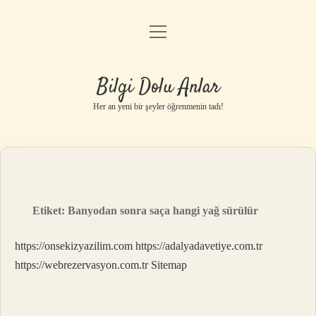
menüyü
Anasayfa
aç
Gizlilik Politikası
Bilgi Dolu Anlar
Yasal Uyarı
Her an yeni bir şeyler öğrenmenin tadı!
Hakkımızda
Etiket:
Banyodan sonra saça hangi yağ sürülür
https://onsekizyazilim.com
https://adalyadavetiye.com.tr
https://webrezervasyon.com.tr
Sitemap