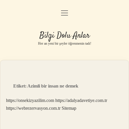
menüyü
Anasayfa
aç
Gizlilik Politikası
Bilgi Dolu Anlar
Yasal Uyarı
Her an yeni bir şeyler öğrenmenin tadı!
Hakkımızda
Etiket:
Azimli bir insan ne demek
https://onsekizyazilim.com
https://adalyadavetiye.com.tr
https://webrezervasyon.com.tr
Sitemap