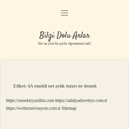
menüyü
Anasayfa
aç
Gizlilik Politikası
Bilgi Dolu Anlar
Yasal Uyarı
Her an yeni bir şeyler öğrenmenin tadı!
Hakkımızda
Etiket:
4A emekli net aylık tutarı ne demek
https://onsekizyazilim.com
https://adalyadavetiye.com.tr
https://webrezervasyon.com.tr
Sitemap