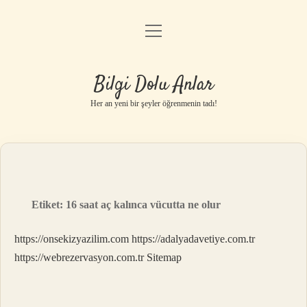
menüyü
Anasayfa
aç
Gizlilik Politikası
Bilgi Dolu Anlar
Yasal Uyarı
Her an yeni bir şeyler öğrenmenin tadı!
Hakkımızda
Etiket:
16 saat aç kalınca vücutta ne olur
https://onsekizyazilim.com
https://adalyadavetiye.com.tr
https://webrezervasyon.com.tr
Sitemap