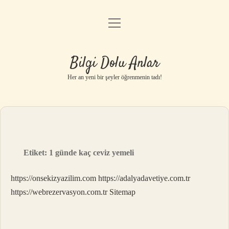
menüyü
Anasayfa
aç
Gizlilik Politikası
Bilgi Dolu Anlar
Yasal Uyarı
Her an yeni bir şeyler öğrenmenin tadı!
Hakkımızda
Etiket:
1 günde kaç ceviz yemeli
https://onsekizyazilim.com
https://adalyadavetiye.com.tr
https://webrezervasyon.com.tr
Sitemap