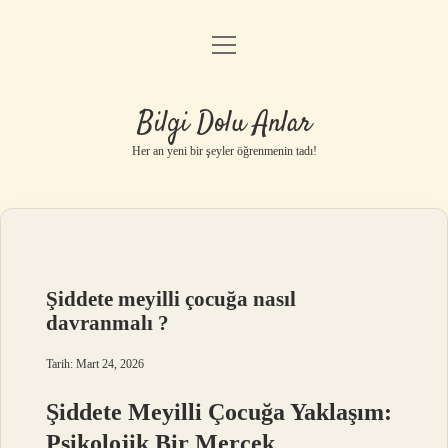
menüyü
Anasayfa
aç
Gizlilik Politikası
Bilgi Dolu Anlar
Yasal Uyarı
Her an yeni bir şeyler öğrenmenin tadı!
Hakkımızda
Şiddete meyilli çocuğa nasıl
davranmalı ?
Tarih: Mart 24, 2026
Şiddete Meyilli Çocuğa Yaklaşım:
Psikolojik Bir Mercek