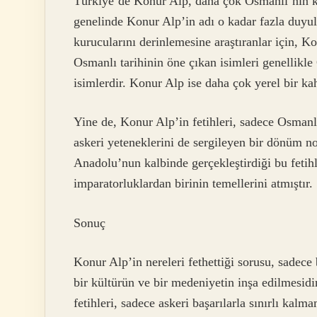
Türkiye’de Konur Alp, daha çok Osmanlı’nın ka
genelinde Konur Alp’in adı o kadar fazla duyul
kurucularını derinlemesine araştıranlar için, 
Osmanlı tarihinin öne çıkan isimleri genellik
isimlerdir. Konur Alp ise daha çok yerel bir ka
Yine de, Konur Alp’in fetihleri, sadece Osmanlı’
askeri yeteneklerini de sergileyen bir dönüm n
Anadolu’nun kalbinde gerçekleştirdiği bu fetih
imparatorluklardan birinin temellerini atmıştır.
Sonuç
Konur Alp’in nereleri fethettiği sorusu, sadece 
bir kültürün ve bir medeniyetin inşa edilmesid
fetihleri, sadece askeri başarılarla sınırlı kalm