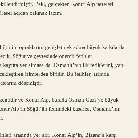
killendirmiştir. Peki, gerçekten Konur Alp nereleri
üresel açıdan bakmak lazım.
iği’nin topraklarını genişletmek adına büyük katkılarda
ecik, Söğüt ve çevresinde önemli fetihler
a kayıtta yer almasa da, Osmanlı’nın ilk fetihlerini, yani
ekleştiren isimlerden biridir. Bu fetihler, aslında
şlarını döşemiştir.
şkentidir ve Konur Alp, burada Osman Gazi’ye büyük
Konur Alp’in Söğüt’ün fethindeki başarısı, Osmanlı’nın
r.
ihleri arasında yer alır. Konur Alp’in, Bizans’a karşı