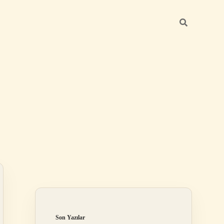
Sidebar
betexper yeni g
Son Yazılar