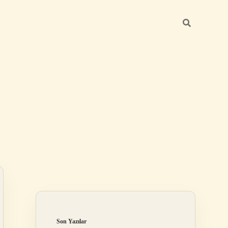
Sidebar
betexper y
Son Yazılar