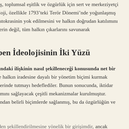
 toplumsal eşitlik ve özgürlük için sert ve merkeziyetçi
loji, özellikle 1793’teki Terör Dönemi’nde yoğunlaşmış
istokrasinin yok edilmesini ve halkın doğrudan katılımını
erin değil, tüm halkın çıkarlarını savunarak
en İdeolojisinin İki Yüzü
daki ilişkinin nasıl şekilleneceği konusunda net bir
e halkın iradesine dayalı bir yönetim biçimi kurmak
lerinde tutmayı hedeflediler. Bunun sonucunda, iktidar
lımını sağlayacak çeşitli mekanizmalar kurulmuştur.
fından belirli biçimlerde sağlanmış, bu da özgürlüğün ve
 şekillendirilmesine yönelik bir girişimdir,
ancak