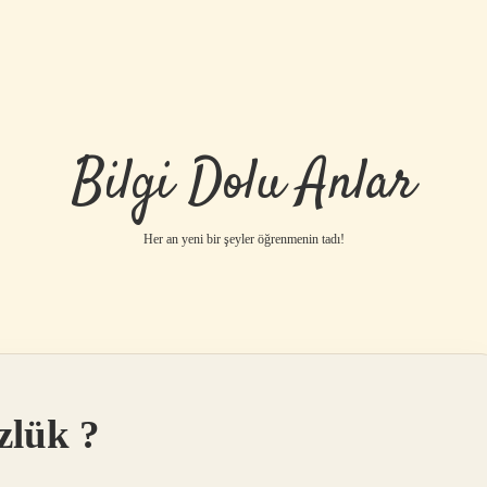
Bilgi Dolu Anlar
Her an yeni bir şeyler öğrenmenin tadı!
zlük ?