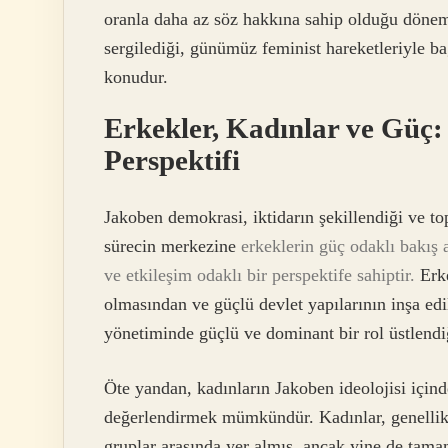
oranla daha az söz hakkına sahip olduğu dönem
sergilediği, günümüz feminist hareketleriyle b
konudur.
Erkekler, Kadınlar ve Güç:
Perspektifi
Jakoben demokrasi, iktidarın şekillendiği ve to
sürecin merkezine
erkeklerin güç odaklı bakış 
ve etkileşim odaklı bir perspektife sahiptir.
Erke
olmasından ve güçlü devlet yapılarının inşa ed
yönetiminde güçlü ve dominant bir rol üstlendiğ
Öte yandan, kadınların Jakoben ideolojisi için
değerlendirmek mümkündür. Kadınlar, genellik
gruplar arasında yer almış, ancak yine de tam