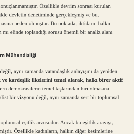
 sonuçlanmamıştır. Özellikle devrim sonrası kurulan
ikle devletin denetiminde gerçekleşmiş ve bu,
asına neden olmuştur. Bu noktada, iktidarın halkın
ın mı elinde toplandığı sorusu önemli bir analiz alanı
um Mühendisliği
değil, aynı zamanda vatandaşlık anlayışını da yeniden
 ve kardeşlik ilkelerini temel alarak, halkı birer aktif
rn demokrasilerin temel taşlarından biri olmasına
list bir vizyonu değil, aynı zamanda sert bir toplumsal
toplumsal eşitlik arzusudur.
Ancak bu eşitlik arayışı,
iştir. Özellikle kadınların, halkın diğer kesimlerine