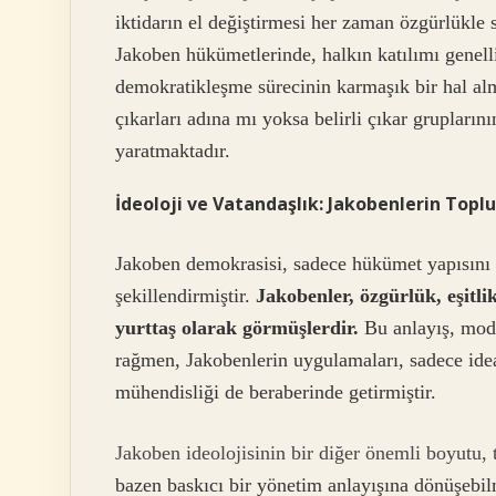
iktidarın el değiştirmesi her zaman özgürlükle
Jakoben hükümetlerinde, halkın katılımı genell
demokratikleşme sürecinin karmaşık bir hal alm
çıkarları adına mı yoksa belirli çıkar grupların
yaratmaktadır.
İdeoloji ve Vatandaşlık: Jakobenlerin Topl
Jakoben demokrasisi, sadece hükümet yapısını 
şekillendirmiştir.
Jakobenler, özgürlük, eşitlik
yurttaş olarak görmüşlerdir.
Bu anlayış, mode
rağmen, Jakobenlerin uygulamaları, sadece idea
mühendisliği de beraberinde getirmiştir.
Jakoben ideolojisinin bir diğer önemli boyutu, 
bazen baskıcı bir yönetim anlayışına dönüşebilm