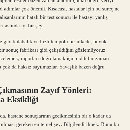
apılan testler bazen zaman alabilir çünkü doğru veriyi
bi adımlar çok önemli. Kısacası, hastalar için bu süreç ne
lışanlarının hatalı bir test sonucu ile hastayı yanlış
 aslında iyi bir şey.
e gibi kalabalık ve hızlı tempolu bir ülkede, büyük
ir sonuç fabrikası gibi çalışıldığını gözlemliyoruz.
ncelemek, raporları doğrulamak için ciddi bir zaman
a çok da haksız sayılmazlar. Yavaşlık bazen doğru
ıkmasının Zayıf Yönleri:
a Eksikliği
 da, hastane sonuçlarının gecikmesinin bir o kadar da
yapılması gereken en temel şey: Bilgilendirilmek. Bunu bu