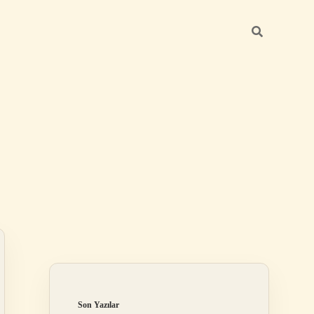
Sidebar
betexper yeni g
Son Yazılar