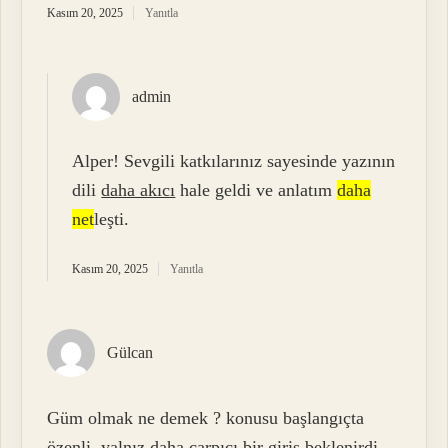
Kasım 20, 2025
Yanıtla
admin
Alper! Sevgili katkılarınız sayesinde yazının
dili
daha akıcı
hale geldi ve anlatım
daha
net
leşti.
Kasım 20, 2025
Yanıtla
Gülcan
Güm olmak ne demek ? konusu başlangıçta
özenli, yalnız daha çarpıcı bir giriş beklenirdi.