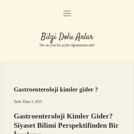
menüyü
Anasayfa
aç
Gizlilik Politikası
Bilgi Dolu Anlar
Yasal Uyarı
Her an yeni bir şeyler öğrenmenin tadı!
Hakkımızda
Gastroenteroloji kimler gider ?
Tarih: Ekim 3, 2025
Gastroenteroloji Kimler Gider?
Siyaset Bilimi Perspektifinden Bir