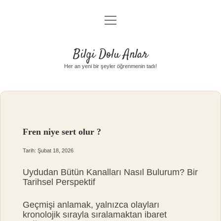
menüyü
Anasayfa
aç
Gizlilik Politikası
Bilgi Dolu Anlar
Yasal Uyarı
Her an yeni bir şeyler öğrenmenin tadı!
Hakkımızda
Fren niye sert olur ?
Tarih: Şubat 18, 2026
Uydudan Bütün Kanalları Nasıl Bulurum? Bir
Tarihsel Perspektif
Geçmişi anlamak, yalnızca olayları
kronolojik sırayla sıralamaktan ibaret