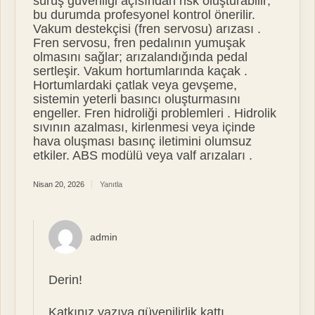
sürüş güvenliği açısından risk oluşturabilir;
bu durumda profesyonel kontrol önerilir.
Vakum destekçisi (fren servosu) arızası .
Fren servosu, fren pedalının yumuşak
olmasını sağlar; arızalandığında pedal
sertleşir. Vakum hortumlarında kaçak .
Hortumlardaki çatlak veya gevşeme,
sistemin yeterli basıncı oluşturmasını
engeller. Fren hidroliği problemleri . Hidrolik
sıvının azalması, kirlenmesi veya içinde
hava oluşması basınç iletimini olumsuz
etkiler. ABS modülü veya valf arızaları .
Nisan 20, 2026
Yanıtla
admin
Derin!
Katkınız yazıya
güvenilirlik
kattı.