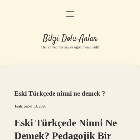
menüyü
Anasayfa
aç
Gizlilik Politikası
Bilgi Dolu Anlar
Yasal Uyarı
Her an yeni bir şeyler öğrenmenin tadı!
Hakkımızda
Eski Türkçede ninni ne demek ?
Tarih: Şubat 13, 2026
Eski Türkçede Ninni Ne
Demek? Pedagojik Bir