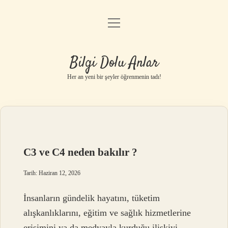
menüyü
Anasayfa
aç
Gizlilik Politikası
Bilgi Dolu Anlar
Yasal Uyarı
Her an yeni bir şeyler öğrenmenin tadı!
Hakkımızda
C3 ve C4 neden bakılır ?
Tarih: Haziran 12, 2026
İnsanların gündelik hayatını, tüketim
alışkanlıklarını, eğitim ve sağlık hizmetlerine
erişimini ya da medyayla kurduğu ilişkiyi