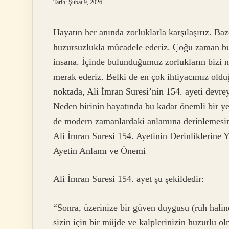
Tarih: Şubat 9, 2026
Hayatın her anında zorluklarla karşılaşırız. Ba
huzursuzlukla mücadele ederiz. Çoğu zaman bu s
insana. İçinde bulunduğumuz zorlukların bizi n
merak ederiz. Belki de en çok ihtiyacımız olduğ
noktada, Ali İmran Suresi’nin 154. ayeti devrey
Neden birinin hayatında bu kadar önemli bir y
de modern zamanlardaki anlamına derinlemesine
Ali İmran Suresi 154. Ayetinin Derinliklerine 
Ayetin Anlamı ve Önemi
Ali İmran Suresi 154. ayet şu şekildedir:
“Sonra, üzerinize bir güven duygusu (ruh halin
sizin için bir müjde ve kalplerinizin huzurlu ol