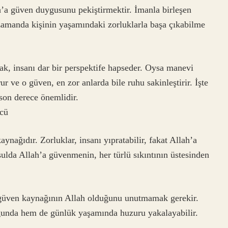
ah’a güven duygusunu pekiştirmektir. İmanla birleşen
 zamanda kişinin yaşamındaki zorluklarla başa çıkabilme
k, insanı dar bir perspektife hapseder. Oysa manevi
r ve o güven, en zor anlarda bile ruhu sakinleştirir. İşte
son derece önemlidir.
ücü
ynağıdır. Zorluklar, insanı yıpratabilir, fakat Allah’a
şulda Allah’a güvenmenin, her türlü sıkıntının üstesinden
k güven kaynağının Allah olduğunu unutmamak gerekir.
ğunda hem de günlük yaşamında huzuru yakalayabilir.