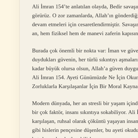
Ali İmran 154’te anlatılan olayda, Bedir savaş
görürüz. O zor zamanlarda, Allah’ın gönderdiği 
devam etmeleri için cesaretlendirmiştir. Savaşı
an, hem fiziksel hem de manevi zaferin kapısını
Burada çok önemli bir nokta var: İman ve güve
duydukları güvenin, her türlü sıkıntıyı aşmalar
kadar büyük olursa olsun, Allah’a güven duygusu
Ali İmran 154. Ayeti Günümüzde Ne İçin Oku
Zorluklarla Karşılaşanlar İçin Bir Moral Kayna
Modern dünyada, her an stresli bir yaşam içinde 
bir çok faktör, insanı sıkıntıya sokabiliyor. Ali
karşılaşan, ruhsal olarak çöküntü yaşayan insanl
gibi hislerin pençesine düşenler, bu ayeti oku