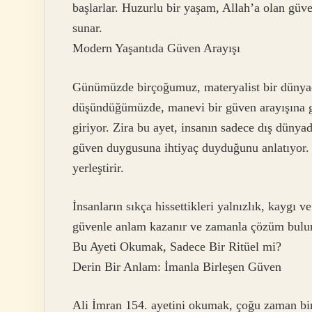
başlarlar. Huzurlu bir yaşam, Allah’a olan güven
sunar.
Modern Yaşantıda Güven Arayışı
Günümüzde birçoğumuz, materyalist bir dünyada
düşündüğümüzde, manevi bir güven arayışına g
giriyor. Zira bu ayet, insanın sadece dış dünya
güven duygusuna ihtiyaç duyduğunu anlatıyor. 
yerleştirir.
İnsanların sıkça hissettikleri yalnızlık, kaygı v
güvenle anlam kazanır ve zamanla çözüm bulur
Bu Ayeti Okumak, Sadece Bir Ritüel mi?
Derin Bir Anlam: İmanla Birleşen Güven
Ali İmran 154. ayetini okumak, çoğu zaman bir