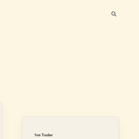
Sidebar
betexper yeni gir
Son Yazılar