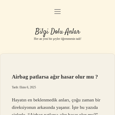
menüyü
Anasayfa
aç
Gizlilik Politikası
Bilgi Dolu Anlar
Yasal Uyarı
Her an yeni bir şeyler öğrenmenin tadı!
Hakkımızda
Airbag patlarsa ağır hasar olur mu ?
Tarih: Ekim 6, 2025
Hayatın en beklenmedik anları, çoğu zaman bir
direksiyonun arkasında yaşanır. İşte bu yazıda
sizlerle, “Airbag patlarsa ağır hasar olur mu?”