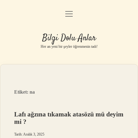
menüyü
Anasayfa
aç
Gizlilik Politikası
Bilgi Dolu Anlar
Yasal Uyarı
Her an yeni bir şeyler öğrenmenin tadı!
Hakkımızda
Etiket:
na
Lafı ağzına tıkamak atasözü mü deyim
mi ?
Tarih: Aralık 3, 2025