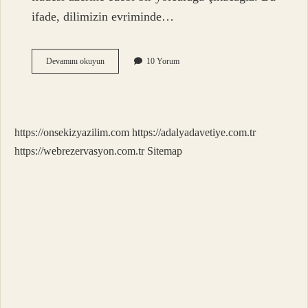
ifade, dilimizin evriminde…
Lafı
Devamını okuyun
10 Yorum
ağzına
tıkamak
atasözü
mü
deyim
https://onsekizyazilim.com
https://adalyadavetiye.com.tr
mi
?
https://webrezervasyon.com.tr
Sitemap