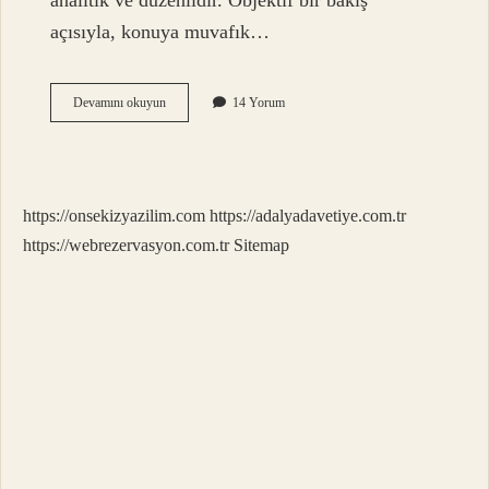
analitik ve düzenlidir. Objektif bir bakış
açısıyla, konuya muvafık…
Konuya
Devamını okuyun
14 Yorum
muvafık
olmak
ne
demek
?
https://onsekizyazilim.com
https://adalyadavetiye.com.tr
https://webrezervasyon.com.tr
Sitemap