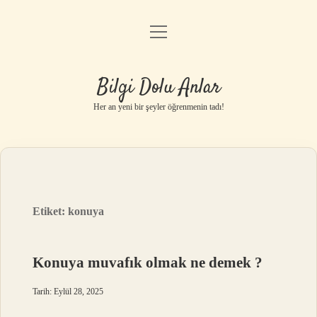
menüyü
Anasayfa
aç
Gizlilik Politikası
Bilgi Dolu Anlar
Yasal Uyarı
Her an yeni bir şeyler öğrenmenin tadı!
Hakkımızda
Etiket:
konuya
Konuya muvafık olmak ne demek ?
Tarih: Eylül 28, 2025